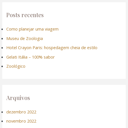
q
u
Posts recentes
i
Como planejar uma viagem
s
Museu de Zoologia
a
r
Hotel Crayon Paris: hospedagem cheia de estilo
p
Gelati Itália – 100% sabor
o
Zoológico
r
:
Arquivos
dezembro 2022
novembro 2022