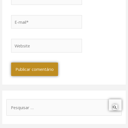
E-
mail*
Website
P
e
s