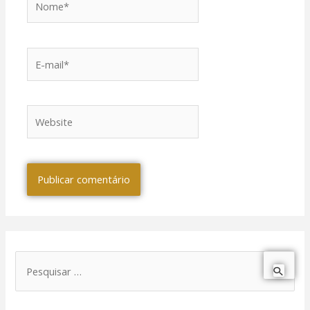
E-
mail*
Website
P
e