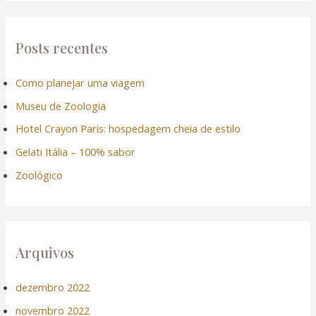
s
q
u
Posts recentes
i
Como planejar uma viagem
s
Museu de Zoologia
a
r
Hotel Crayon Paris: hospedagem cheia de estilo
p
Gelati Itália – 100% sabor
o
Zoológico
r
:
Arquivos
dezembro 2022
novembro 2022