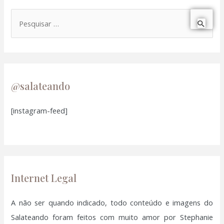
P
e
s
q
u
@salateando
i
[instagram-feed]
s
a
r
p
o
Internet Legal
r
:
A não ser quando indicado, todo conteúdo e imagens do
Salateando foram feitos com muito amor por Stephanie