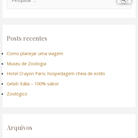
P
e
s
q
u
Posts recentes
i
Como planejar uma viagem
s
Museu de Zoologia
a
r
Hotel Crayon Paris: hospedagem cheia de estilo
p
Gelati Itália – 100% sabor
o
Zoológico
r
:
Arquivos