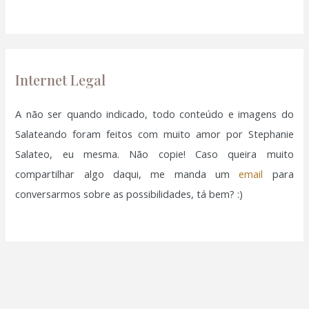
a
r
p
o
Internet Legal
r
:
A não ser quando indicado, todo conteúdo e imagens do
Salateando foram feitos com muito amor por Stephanie
Salateo, eu mesma. Não copie! Caso queira muito
compartilhar algo daqui, me manda um
email
para
conversarmos sobre as possibilidades, tá bem? :)