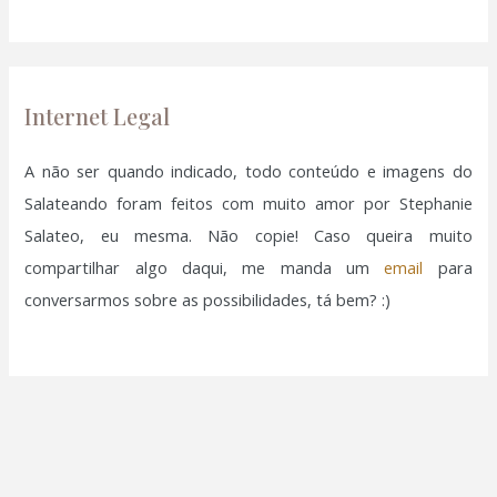
a
r
p
o
Internet Legal
r
:
A não ser quando indicado, todo conteúdo e imagens do
Salateando foram feitos com muito amor por Stephanie
Salateo, eu mesma. Não copie! Caso queira muito
compartilhar algo daqui, me manda um
email
para
conversarmos sobre as possibilidades, tá bem? :)