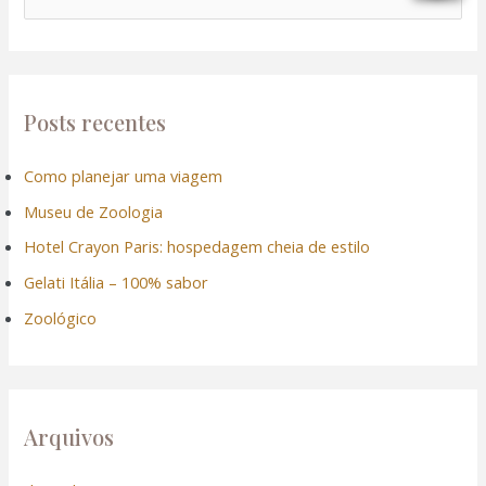
e
s
q
u
Posts recentes
i
Como planejar uma viagem
s
Museu de Zoologia
a
r
Hotel Crayon Paris: hospedagem cheia de estilo
p
Gelati Itália – 100% sabor
o
Zoológico
r
:
Arquivos