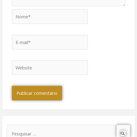
Nome*
E-
mail*
Website
P