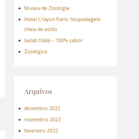
a
Museu de Zoologia
r
Hotel Crayon Paris: hospedagem
p
cheia de estilo
o
Gelati Itália – 100% sabor
r
Zoológico
:
Arquivos
dezembro 2022
novembro 2022
fevereiro 2022