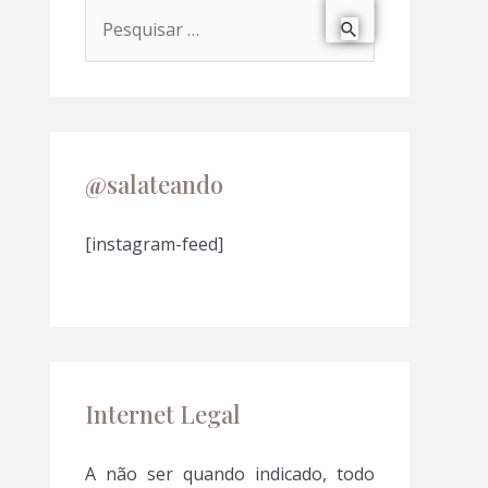
P
e
s
q
u
@salateando
i
s
[instagram-feed]
a
r
p
o
Internet Legal
r
:
A não ser quando indicado, todo