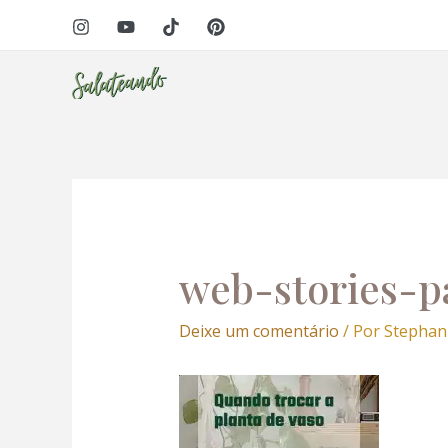
Ir
Navegação
para
de
o
Post
conteúdo
eri
web-stories-p
Deixe um comentário
/ Por
Stephan