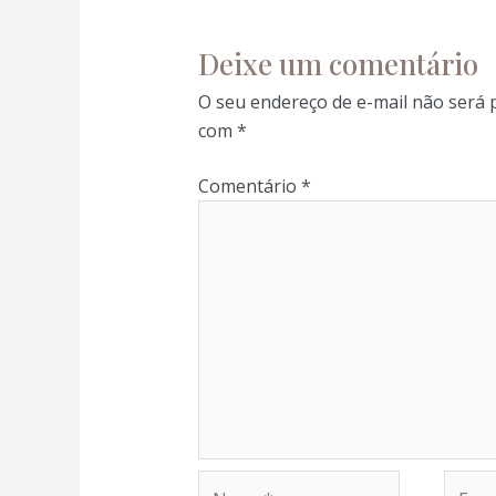
Deixe um comentário
O seu endereço de e-mail não será 
com
*
Comentário
*
al
al
Nome*
E-