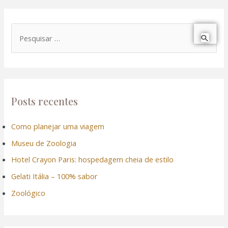
P
e
s
q
u
Posts recentes
i
Como planejar uma viagem
s
Museu de Zoologia
a
r
Hotel Crayon Paris: hospedagem cheia de estilo
p
Gelati Itália – 100% sabor
o
Zoológico
r
: