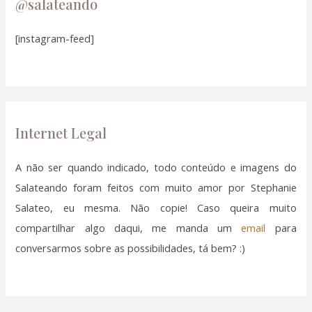
u
@salateando
i
[instagram-feed]
s
a
r
p
o
Internet Legal
r
:
A não ser quando indicado, todo conteúdo e imagens do
Salateando foram feitos com muito amor por Stephanie
Salateo, eu mesma. Não copie! Caso queira muito
compartilhar algo daqui, me manda um
email
para
conversarmos sobre as possibilidades, tá bem? :)