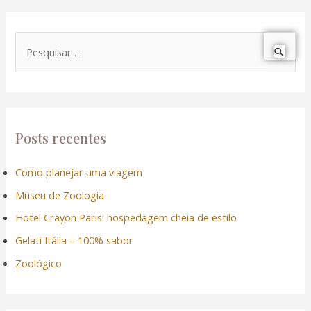
P
e
s
q
u
Posts recentes
i
Como planejar uma viagem
s
Museu de Zoologia
a
r
Hotel Crayon Paris: hospedagem cheia de estilo
p
Gelati Itália – 100% sabor
o
Zoológico
r
: