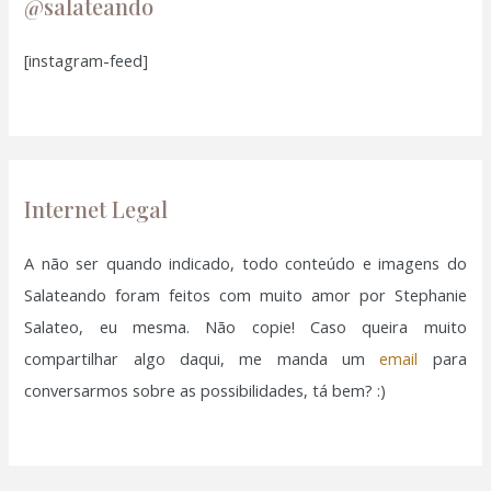
u
@salateando
i
[instagram-feed]
s
a
r
p
o
Internet Legal
r
:
A não ser quando indicado, todo conteúdo e imagens do
Salateando foram feitos com muito amor por Stephanie
Salateo, eu mesma. Não copie! Caso queira muito
compartilhar algo daqui, me manda um
email
para
conversarmos sobre as possibilidades, tá bem? :)