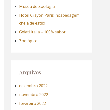
a
Museu de Zoologia
r
Hotel Crayon Paris: hospedagem
p
cheia de estilo
o
Gelati Itália – 100% sabor
r
Zoológico
:
Arquivos
dezembro 2022
novembro 2022
fevereiro 2022