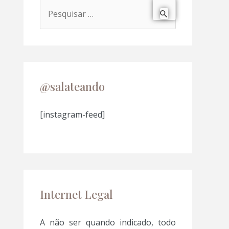
P
e
s
q
u
@salateando
i
s
[instagram-feed]
a
r
p
o
Internet Legal
r
:
A não ser quando indicado, todo