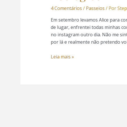
4 Comentários
/
Passeios
/ Por
Step
el
Em setembro levamos Alice para conh
el
de lugar, enfrentei todas minhas con
no instagram outro dia. Não me sint
el
por lá e realmente não pretendo vol
el
Leia mais »
el
 al
 al
el