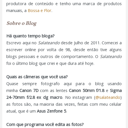
produtora de conteúdo e tenho uma marca de produtos
manuais, a
Bossa e Flor
.
Sobre o Blog
Há quanto tempo bloga?
Escrevo aqui no
Salateando
desde Julho de 2011. Comecei a
escrever online por volta de 98, desde então tive alguns
blogs pessoais e outros de comportamento. O
Salateando
foi o último blog que criei e que dura até hoje.
Quais as câmeras que você usa?
Quase sempre fotografo aqui para o blog usando
minha
Canon 7D
com as lentes
Canon 50mm f/1.8
e
Sigma
24-70mm f/2.8 ex dg macro
. No instagram (
@salateando
)
as fotos são, na maioria das vezes, feitas com meu celular
atual, que é um
Asus Zenfone 5
.
Com que programa você edita as fotos?