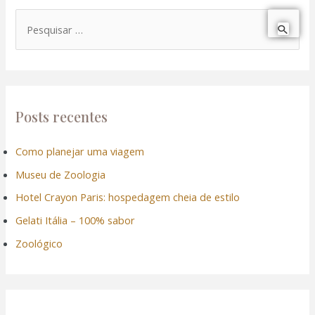
P
e
s
q
u
Posts recentes
i
Como planejar uma viagem
s
Museu de Zoologia
a
r
Hotel Crayon Paris: hospedagem cheia de estilo
p
Gelati Itália – 100% sabor
o
Zoológico
r
: