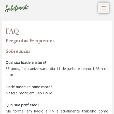
I
P
F
Ir
Mai
n
i
a
s
n
c
para
t
t
e
Men
o
a
e
b
g
r
o
conteúdo
r
e
o
a
s
k
FAQ
m
t
Perguntas Frequentes
Sobre mim
Qual sua idade e altura?
33 anos, faço aniversário dia 11 de junho e tenho 1,63m de
altura.
Onde nasceu e onde mora?
Nasci e moro em São Paulo.
Qual sua profissão?
Me formei em Rádio e TV e atualmente trabalho como