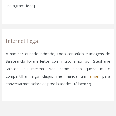
[instagram-feed]
s
a
r
p
o
Internet Legal
r
:
A não ser quando indicado, todo conteúdo e imagens do
Salateando foram feitos com muito amor por Stephanie
Salateo, eu mesma. Não copie! Caso queira muito
compartilhar algo daqui, me manda um
email
para
conversarmos sobre as possibilidades, tá bem? :)