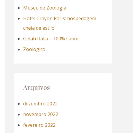
a
Museu de Zoologia
r
Hotel Crayon Paris: hospedagem
p
cheia de estilo
o
Gelati Itália – 100% sabor
r
Zoológico
:
Arquivos
dezembro 2022
novembro 2022
fevereiro 2022