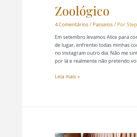
nk panel
Zoológico
nk panel
4 Comentários
/
Passeios
/ Por
Step
nk panel
Em setembro levamos Alice para conh
de lugar, enfrentei todas minhas con
nk panel
no instagram outro dia. Não me sint
por lá e realmente não pretendo vol
nk panel
Leia mais »
nk panel
nk panel
nk panel
nk panel
Pri