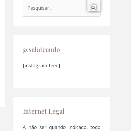
P
e
s
q
u
@salateando
i
s
[instagram-feed]
a
r
p
o
Internet Legal
r
:
A não ser quando indicado, todo