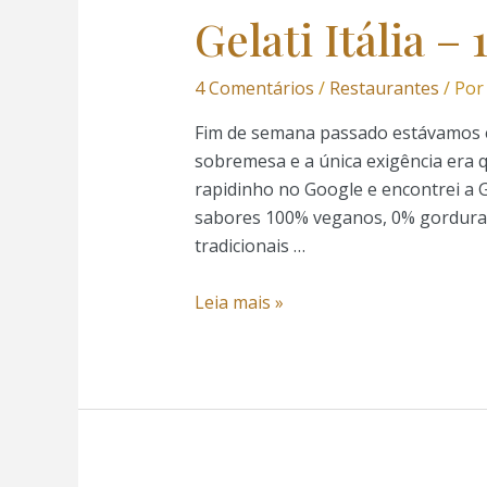
Gelati Itália –
nk panel
4 Comentários
/
Restaurantes
/ Po
nk panel
Fim de semana passado estávamos 
nk panel
sobremesa e a única exigência era q
rapidinho no Google e encontrei a G
nk panel
sabores 100% veganos, 0% gordura, 
tradicionais …
nk panel
Leia mais »
k satın al
k satın al
nk panel