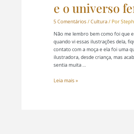
e o universo f
nk Panel
5 Comentários
/
Cultura
/ Por
Steph
nk Panel
Não me lembro bem como foi que eu 
Oku
quando vi essas ilustrações dela, f
contato com a moça e ela foi uma 
nk
ilustradora, desde criança, mas ac
sentia muita …
nk panel
Leia mais »
nk panel
nk panel
nk Panel