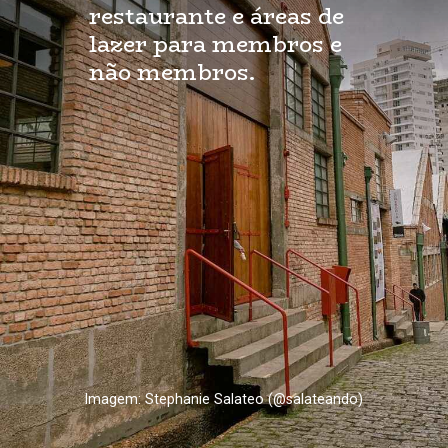
restaurante e áreas de
lazer para membros e
não membros.
Imagem: Stephanie Salateo (@salateando)