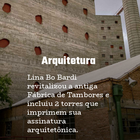
Arquitetura
Lina Bo Bardi
revitalizou a antiga
Fábrica de Tambores e
incluiu 2 torres que
imprimem sua
assinatura
arquitetônica.