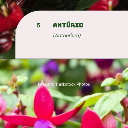
Antúrio
5
(
Anthurium)
Imagem: Thinkstock Photos