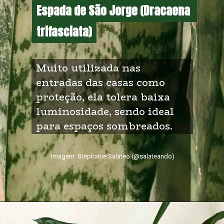
Espada de São Jorge (Dracaena 
Espada de São Jorge (Dracaena 
trifasciata)
trifasciata)
Muito utilizada nas 
entradas das casas como 
proteção, ela tolera baixa 
luminosidade, sendo ideal 
para espaços sombreados.
Imagem: Stephanie Salateo (@salateando)