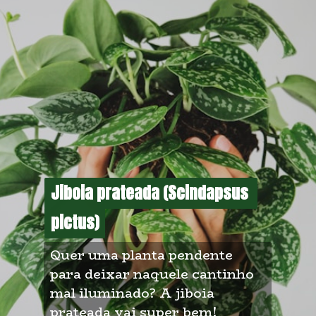
Jiboia prateada (Scindapsus 
Jiboia prateada (Scindapsus 
pictus)
pictus)
Quer uma planta pendente 
para deixar naquele cantinho 
mal iluminado? A jiboia 
prateada vai super bem!