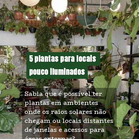
5 plantas para locais 
5 plantas para locais 
pouco iluminados
pouco iluminados
Sabia que é possível ter 
plantas em ambientes 
onde os raios solares não 
chegam ou locais distantes 
de janelas e acessos para 
áreas externas? 