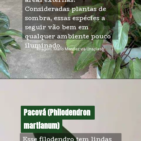
Consideradas plantas de 
sombra, essas espécies a 
seguir vão bem em 
qualquer ambiente pouco 
iluminado.
Imagem: Mario Mendez via Unsplash
Pacová (Philodendron 
Pacová (Philodendron 
martianum)
martianum)
Esse filodendro tem lindas 