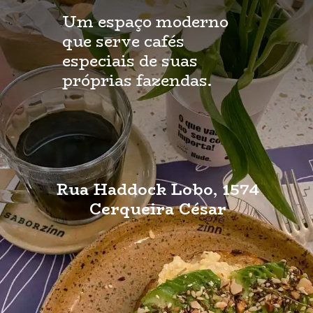
Um espaço moderno
que serve cafés
especiais de suas
próprias fazendas.
Rua Haddock Lobo, 1574
Cerqueira César