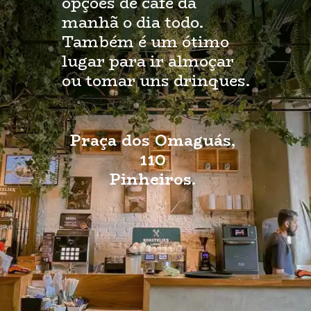
opções de café da
manhã o dia todo.
Também é um ótimo
lugar para ir almoçar
ou tomar uns drinques.
Praça dos Omaguás,
110
Pinheiros.