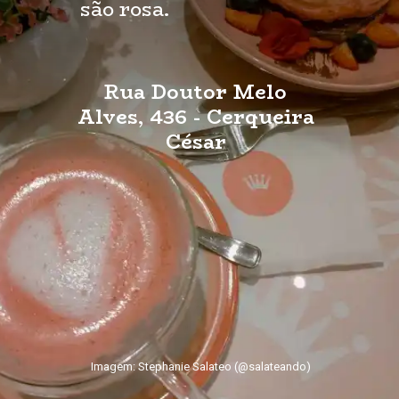
são rosa.
Rua Doutor Melo
Alves, 436 - Cerqueira
César
Imagem: Stephanie Salateo (@salateando)