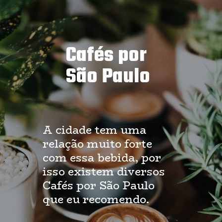
Cafés por
São Paulo
A cidade tem uma
relação muito forte
com essa bebida, por
isso existem diversos
Cafés por São Paulo
que eu recomendo.