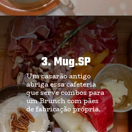
3. Mug.SP
Um casarão antigo
abriga essa cafeteria
que serve combos para
um Brunch com pães
de fabricação própria.