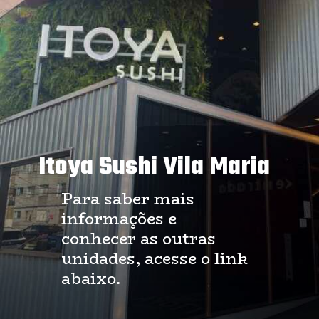
Itoya Sushi Vila Maria
Para saber mais 
informações e 
conhecer as outras 
unidades, acesse o link 
abaixo.