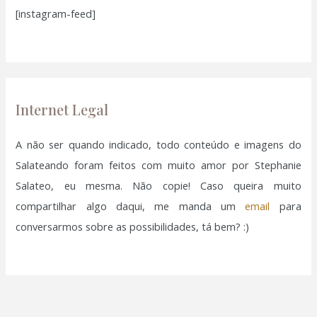
[instagram-feed]
s
a
r
p
o
Internet Legal
r
:
A não ser quando indicado, todo conteúdo e imagens do
Salateando foram feitos com muito amor por Stephanie
Salateo, eu mesma. Não copie! Caso queira muito
compartilhar algo daqui, me manda um
email
para
conversarmos sobre as possibilidades, tá bem? :)