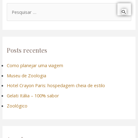
P
e
s
q
u
Posts recentes
i
Como planejar uma viagem
s
Museu de Zoologia
a
r
Hotel Crayon Paris: hospedagem cheia de estilo
p
Gelati Itália – 100% sabor
o
Zoológico
r
: