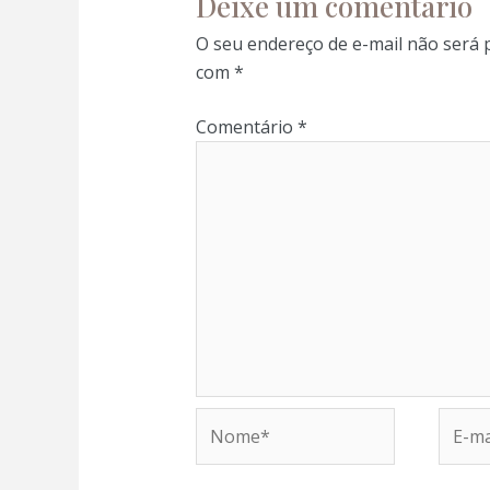
Deixe um comentário
O seu endereço de e-mail não será 
com
*
Comentário
*
l
l
Nome*
E-
mail*