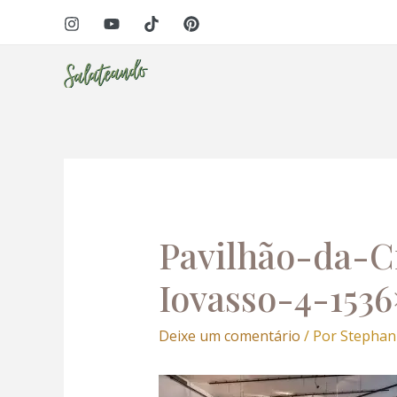
Ir
Navegação
para
de
o
Post
conteúdo
ri
Pavilhão-da-C
Iovasso-4-1536
Deixe um comentário
/ Por
Stephan