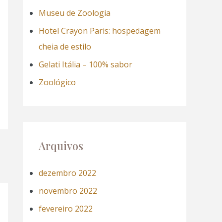
a
Museu de Zoologia
r
Hotel Crayon Paris: hospedagem
p
cheia de estilo
o
Gelati Itália – 100% sabor
r
Zoológico
:
Arquivos
dezembro 2022
novembro 2022
fevereiro 2022