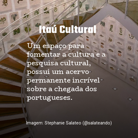
Itaú Cultural
Um espaço para 
fomentar a cultura e a 
pesquisa cultural, 
possui um acervo 
permanente incrível 
sobre a chegada dos 
portugueses.
Imagem: Stephanie Salateo (@salateando)