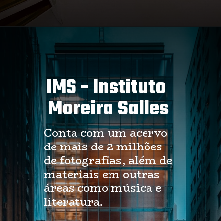
IMS - Instituto 
Moreira Salles
Conta com um acervo 
de mais de 2 milhões 
de fotografias, além de 
materiais em outras 
áreas como música e 
literatura.