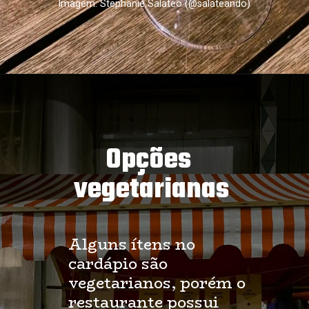
Imagem: Stephanie Salateo (@salateando)
Opções 
vegetarianas
Alguns ítens no 
cardápio são 
vegetarianos, porém o 
restaurante possui 