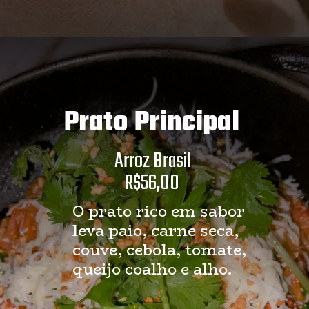
Prato Principal
Arroz Brasil
R$56,00
O prato rico em sabor 
leva paio, carne seca, 
couve, cebola, tomate, 
queijo coalho e alho.