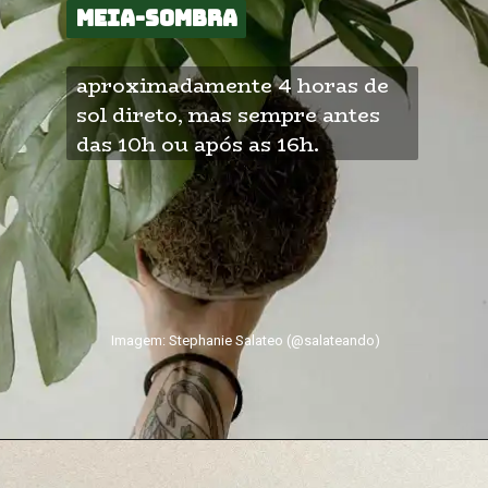
Meia-sombra
Meia-sombra
aproximadamente 4 horas de 
sol direto, mas sempre antes 
das 10h ou após as 16h.
Imagem: Stephanie Salateo (@salateando)