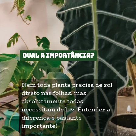
Qual a importância?
Qual a importância?
Nem toda planta precisa de sol 
direto nas folhas, mas 
absolutamente todas 
necessitam de luz. Entender a 
diferença é bastante 
importante!