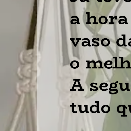
a hora 
vaso d
o melho
A segu
tudo q