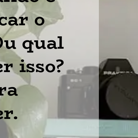
ar o 
u qual 
r isso?
a 
r.