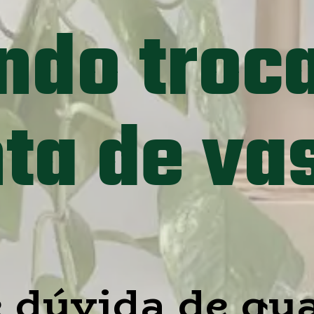
do trocar
ta de va
e dúvida de qua