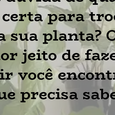
certa para troc
a sua planta? O
r jeito de faze
ir você encontr
ue precisa sabe