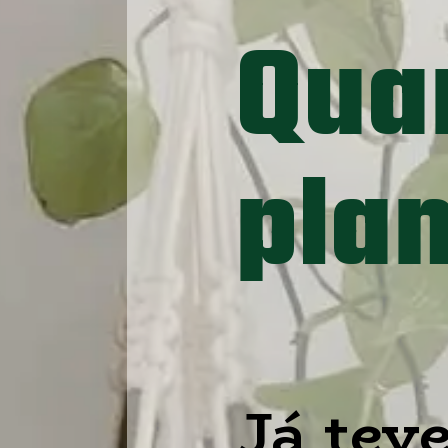
Quan
plan
Já tev