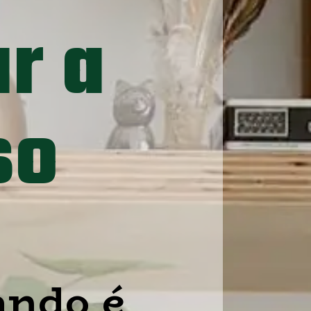
 a 
so
ndo é 