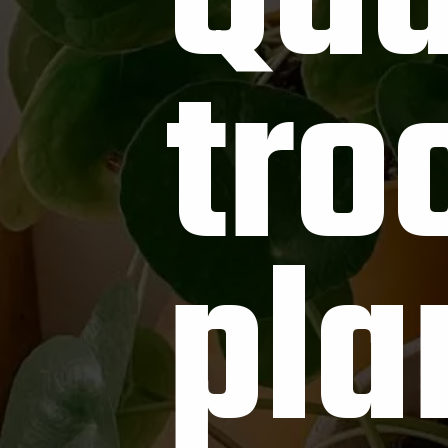
troc
pla