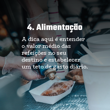
4. Alimentação
A dica aqui é entender
o valor médio das
refeições no seu
destino e estabelecer
um teto de gasto diário.