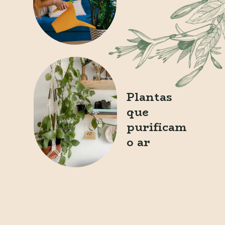
Plantas 
que 
purificam 
o ar