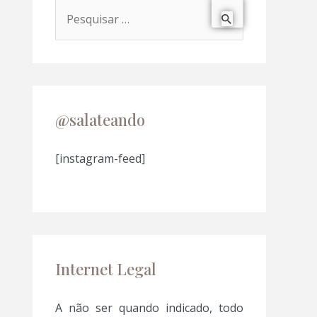
P
e
s
q
u
@salateando
i
s
[instagram-feed]
a
r
p
o
Internet Legal
r
:
A não ser quando indicado, todo