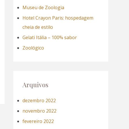
a
Museu de Zoologia
r
Hotel Crayon Paris: hospedagem
p
cheia de estilo
o
Gelati Itália – 100% sabor
r
Zoológico
:
Arquivos
dezembro 2022
novembro 2022
fevereiro 2022