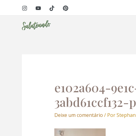
Ir
Navegação
para
de
o
Post
conteúdo
eri
e102a604-9e1c
3abd61ccf132-p
Deixe um comentário
/ Por
Stephan