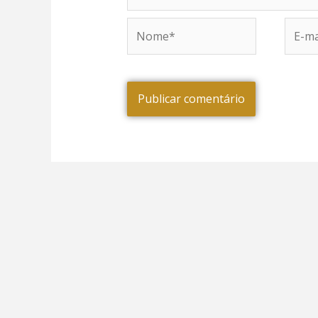
Nome*
E-
mail*