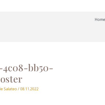
Hom
-4c08-bb50-
oster
ie Salateo
/
08.11.2022