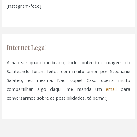
[instagram-feed]
s
a
r
p
o
Internet Legal
r
:
A não ser quando indicado, todo conteúdo e imagens do
Salateando foram feitos com muito amor por Stephanie
Salateo, eu mesma. Não copie! Caso queira muito
compartilhar algo daqui, me manda um
email
para
conversarmos sobre as possibilidades, tá bem? :)