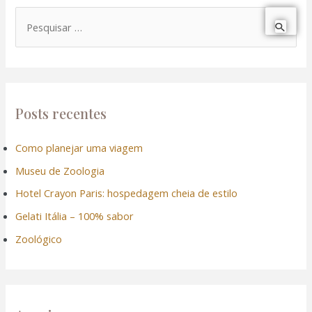
P
e
s
q
u
Posts recentes
i
Como planejar uma viagem
s
Museu de Zoologia
a
r
Hotel Crayon Paris: hospedagem cheia de estilo
p
Gelati Itália – 100% sabor
o
Zoológico
r
: