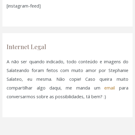
[instagram-feed]
s
a
r
p
o
Internet Legal
r
:
A não ser quando indicado, todo conteúdo e imagens do
Salateando foram feitos com muito amor por Stephanie
Salateo, eu mesma. Não copie! Caso queira muito
compartilhar algo daqui, me manda um
email
para
conversarmos sobre as possibilidades, tá bem? :)