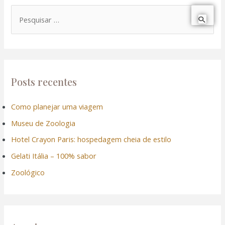
P
e
s
q
u
Posts recentes
i
Como planejar uma viagem
s
Museu de Zoologia
a
r
Hotel Crayon Paris: hospedagem cheia de estilo
p
Gelati Itália – 100% sabor
o
Zoológico
r
: