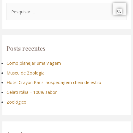
P
e
s
q
u
Posts recentes
i
Como planejar uma viagem
s
Museu de Zoologia
a
r
Hotel Crayon Paris: hospedagem cheia de estilo
p
Gelati Itália – 100% sabor
o
Zoológico
r
: