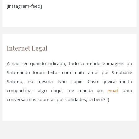
[instagram-feed]
s
a
r
p
o
Internet Legal
r
:
A não ser quando indicado, todo conteúdo e imagens do
Salateando foram feitos com muito amor por Stephanie
Salateo, eu mesma. Não copie! Caso queira muito
compartilhar algo daqui, me manda um
email
para
conversarmos sobre as possibilidades, tá bem? :)