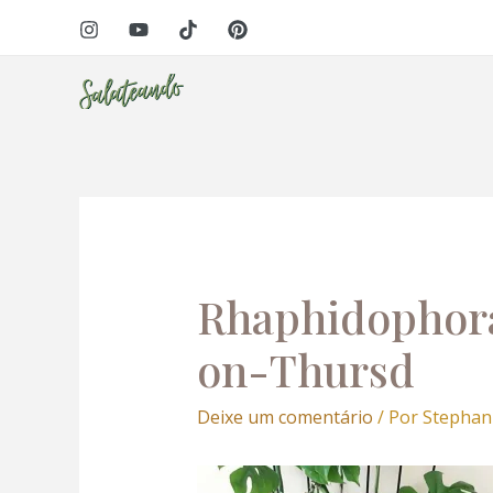
Ir
Navegação
para
de
o
Post
conteúdo
Rhaphidophor
on-Thursd
Deixe um comentário
/ Por
Stephan