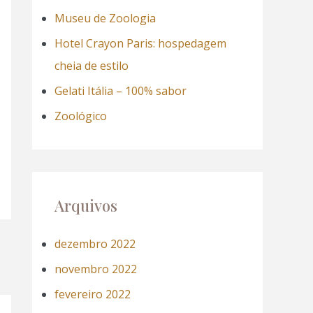
a
Museu de Zoologia
r
Hotel Crayon Paris: hospedagem
p
cheia de estilo
o
Gelati Itália – 100% sabor
r
Zoológico
:
Arquivos
dezembro 2022
novembro 2022
fevereiro 2022