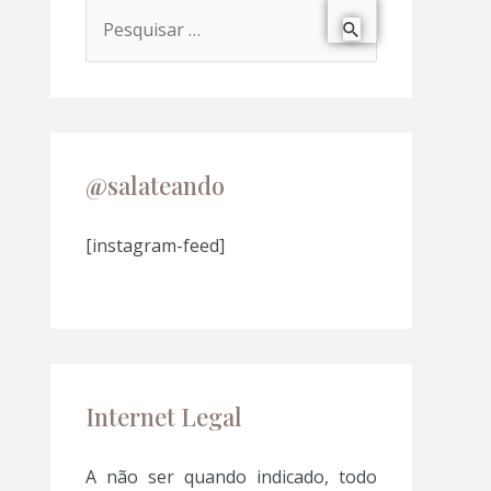
P
e
s
q
u
@salateando
i
s
[instagram-feed]
a
r
p
o
Internet Legal
r
:
A não ser quando indicado, todo