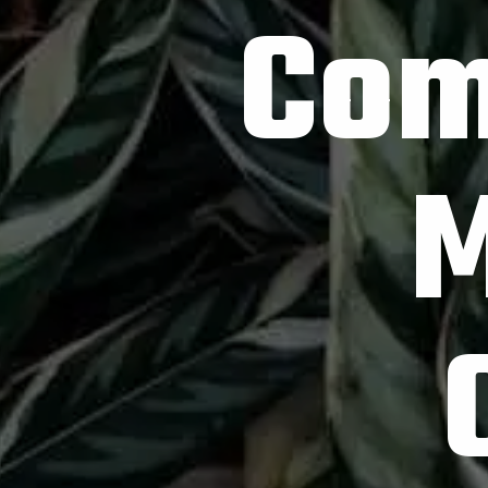
o cuidar
arntas 
Calatei