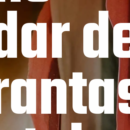
dar d
antas