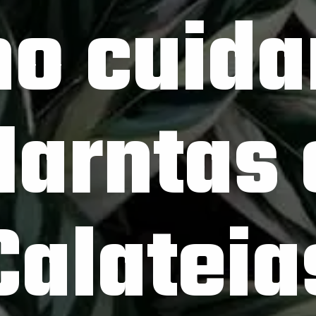
 de 
e 
as