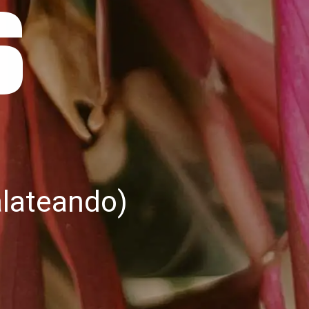
s
lateando)