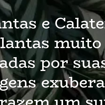
ias 
 
s 
ntes, 
uper 