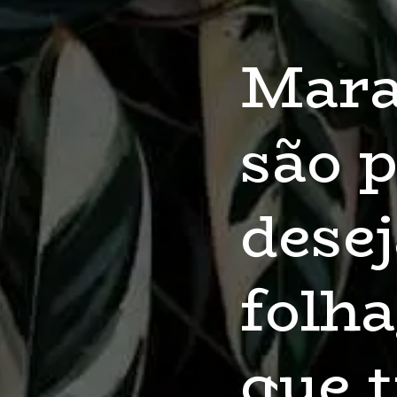
ntas e Calate
plantas muito
jadas por sua
agens exubera
 trazem um s