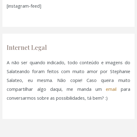
[instagram-feed]
s
a
r
p
o
Internet Legal
r
:
A não ser quando indicado, todo conteúdo e imagens do
Salateando foram feitos com muito amor por Stephanie
Salateo, eu mesma. Não copie! Caso queira muito
compartilhar algo daqui, me manda um
email
para
conversarmos sobre as possibilidades, tá bem? :)