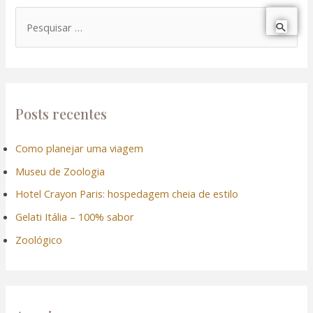
P
e
s
q
u
Posts recentes
i
Como planejar uma viagem
s
Museu de Zoologia
a
r
Hotel Crayon Paris: hospedagem cheia de estilo
p
Gelati Itália – 100% sabor
o
Zoológico
r
: