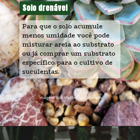
Solo drenável
Solo drenável
Para que o solo acumule 
menos umidade você pode 
misturar areia ao substrato 
ou já comprar um substrato 
específico para o cultivo de 
suculentas.
Imagem: Nick Vlachos via Unsplash