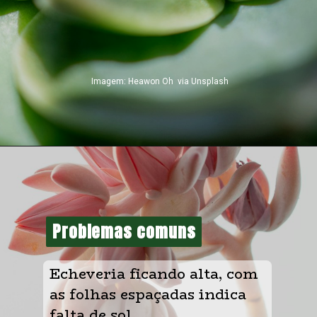
Imagem: Heawon Oh  via Unsplash
Problemas comuns
Problemas comuns
Echeveria ficando alta, com 
as folhas espaçadas indica 
falta de sol.