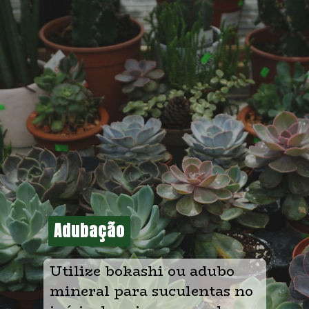
Adubação
Adubação
Utilize bokashi ou adubo 
mineral para suculentas no 