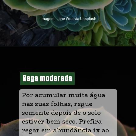
Imagem: Jane Woe via Unsplash
Rega moderada
Rega moderada
Por acumular muita água 
nas suas folhas, regue 
somente depois de o solo 
estiver bem seco. Prefira 
regar em abundância 1x ao 