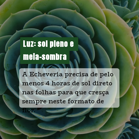
Luz: sol pleno e 
Luz: sol pleno e 
meia-sombra
meia-sombra
A Echeveria precisa de pelo 
menos 4 horas de sol direto 
nas folhas para que cresça 
sempre neste formato de 
flor.