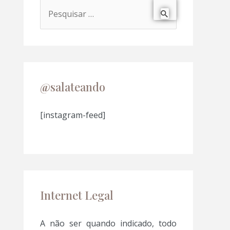
P
e
s
q
u
@salateando
i
s
[instagram-feed]
a
r
p
o
Internet Legal
r
:
A não ser quando indicado, todo