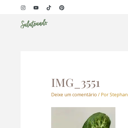
Ir
Navegação
para
de
o
Post
conteúdo
IMG_3551
Deixe um comentário
/ Por
Stephan