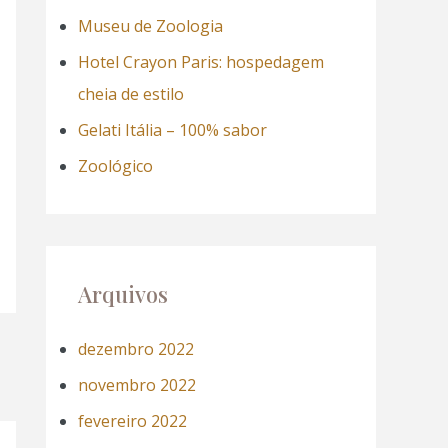
a
Museu de Zoologia
r
Hotel Crayon Paris: hospedagem
p
cheia de estilo
o
Gelati Itália – 100% sabor
r
Zoológico
:
Arquivos
dezembro 2022
novembro 2022
fevereiro 2022