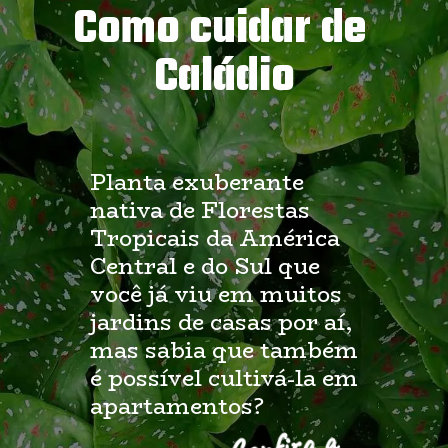
Como cuidar de 
Caládio
Planta exuberante 
nativa de Florestas 
Tropicais da América 
Central e do Sul que 
você já viu em muitos 
jardins de casas por aí, 
mas sabia que também 
é possível cultivá-la em 
apartamentos?
Confira a 