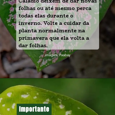
Caládio deixem de dar novas 
folhas ou até mesmo perca 
todas elas durante o 
inverno. Volte a cuidar da 
planta normalmente na 
primavera que ela volta a 
dar folhas.
Imagem: Pixabay
Importante
Importante