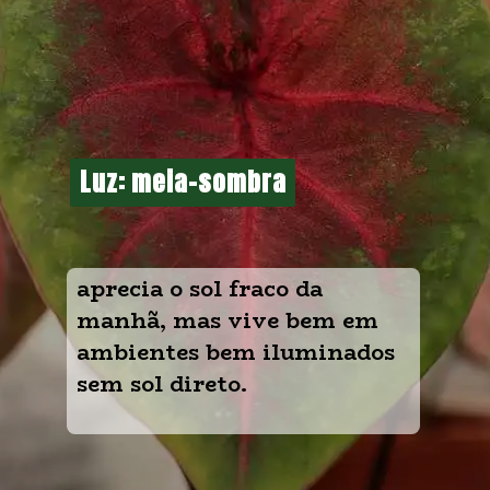
Luz: meia-sombra
Luz: meia-sombra
aprecia o sol fraco da 
manhã, mas vive bem em 
ambientes bem iluminados 
sem sol direto.