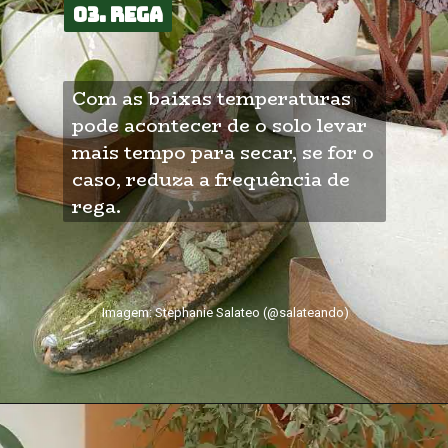
03. Rega
03. Rega
Com as baixas temperaturas 
pode acontecer de o solo levar 
mais tempo para secar, se for o 
caso, reduza a frequência de 
rega.
Imagem: Stephanie Salateo (@salateando)