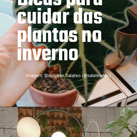
cuidar das 
plantas no 
inverno
Imagem: Stephanie Salateo (@salateando)