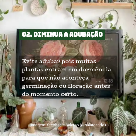
02. Diminua a adubação
02. Diminua a adubação
Evite adubar pois muitas 
plantas entram em dormência 
para que não aconteça 
germinação ou floração antes 
do momento certo.
Imagem: Stephanie Salateo (@salateando)