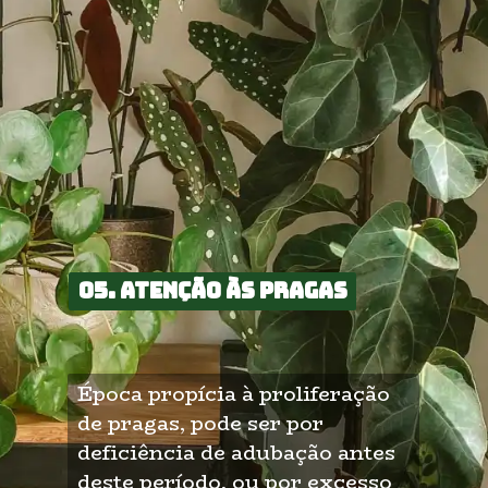
05. Atenção às pragas
05. Atenção às pragas
Época propícia à proliferação 
de pragas, pode ser por 
deficiência de adubação antes 
deste período, ou por excesso 