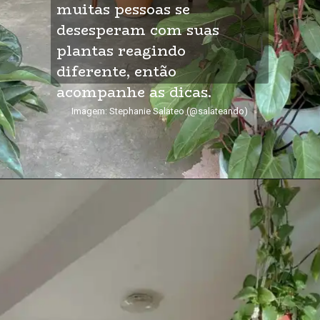
muitas pessoas se 
desesperam com suas 
plantas reagindo 
diferente, então 
acompanhe as dicas.
Imagem: Stephanie Salateo (@salateando)