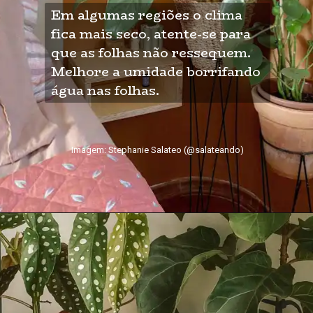
Em algumas regiões o clima 
fica mais seco, atente-se para 
que as folhas não ressequem. 
Melhore a umidade borrifando 
água nas folhas.
Imagem: Stephanie Salateo (@salateando)