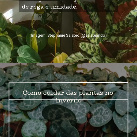
de rega e umidade.
Imagem: Stephanie Salateo (@salateando)
Como cuidar das plantas no 
inverno