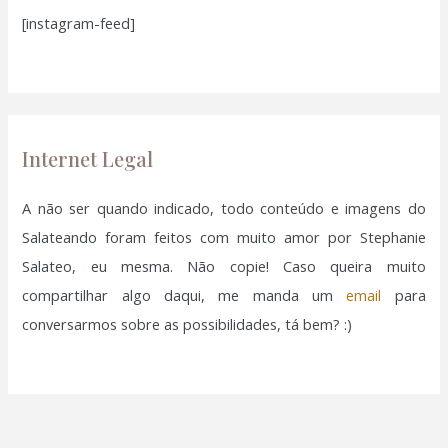
[instagram-feed]
s
a
r
p
o
Internet Legal
r
:
A não ser quando indicado, todo conteúdo e imagens do
Salateando foram feitos com muito amor por Stephanie
Salateo, eu mesma. Não copie! Caso queira muito
compartilhar algo daqui, me manda um
email
para
conversarmos sobre as possibilidades, tá bem? :)