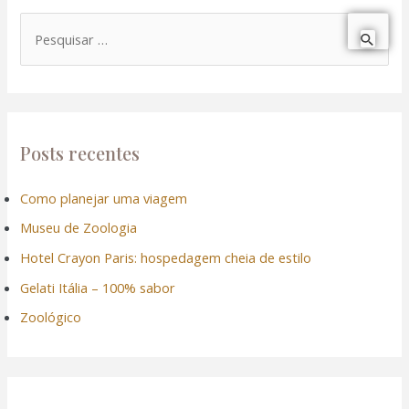
P
e
s
q
u
Posts recentes
i
Como planejar uma viagem
s
Museu de Zoologia
a
r
Hotel Crayon Paris: hospedagem cheia de estilo
p
Gelati Itália – 100% sabor
o
Zoológico
r
: