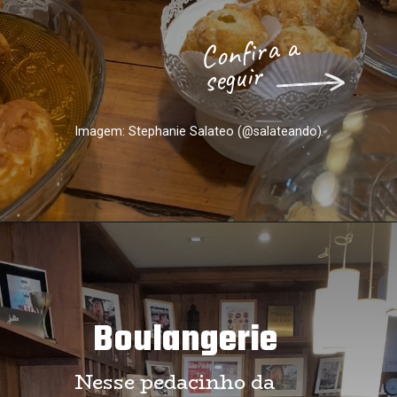
Confira a
seguir
Imagem: Stephanie Salateo (@salateando)
Boulangerie
Nesse pedacinho da