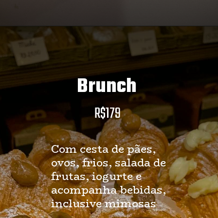
Brunch
R$179
Com cesta de pães,
ovos, frios, salada de
frutas, iogurte e
acompanha bebidas,
inclusive mimosas