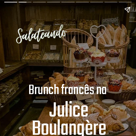
Brunch francês na
Julice
Boulangère