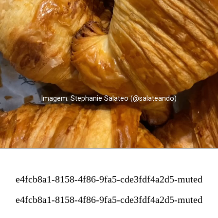
Imagem: Stephanie Salateo (@salateando)
e4fcb8a1-8158-4f86-9fa5-cde3fdf4a2d5-muted
e4fcb8a1-8158-4f86-9fa5-cde3fdf4a2d5-muted