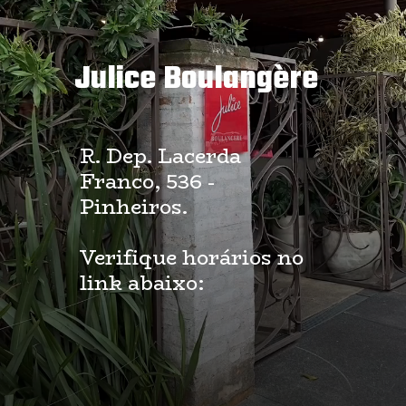
Julice Boulangère
R. Dep. Lacerda
Franco, 536 -
Pinheiros.
Verifique horários no
link abaixo: