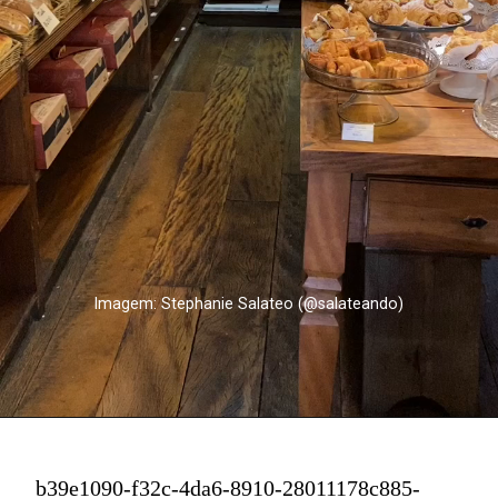
Imagem: Stephanie Salateo (@salateando)
b39e1090-f32c-4da6-8910-28011178c885-