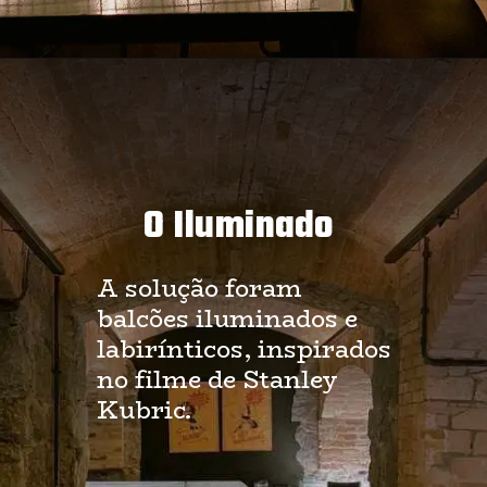
O Iluminado
A solução foram 
balcões iluminados e 
labirínticos, inspirados 
no filme de Stanley 
Kubric.