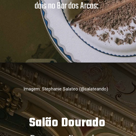
dois no Bar dos Arcos:
Opening
https://salateando.com.br/web-stories/quanto-custa-jantar-no-bar-dos-arcos/
Imagem: Stephanie Salateo (@salateando)
Salão Dourado