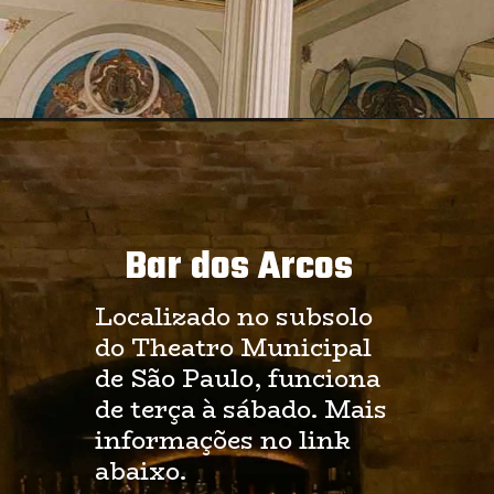
Opening
https://salateando.com.br/web-stories/brunch-e-almoco-no-theatro-municipal-de-sao-paulo/
Bar dos Arcos
Localizado no subsolo 
do Theatro Municipal 
de São Paulo, funciona 
de terça à sábado. Mais 
informações no link 
abaixo.