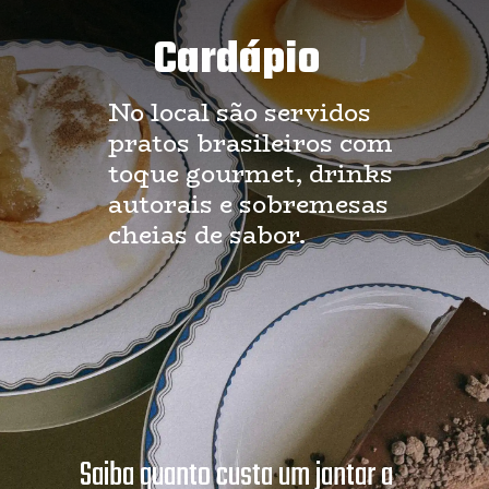
Cardápio
No local são servidos 
pratos brasileiros com 
toque gourmet, drinks 
autorais e sobremesas 
cheias de sabor.
Saiba quanto custa um jantar a 