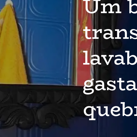
Um ba
tran
lavab
gast
queb