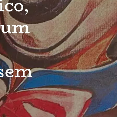
co, 
um 
sem 