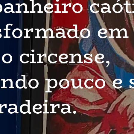
nheiro caóti
sformado em 
o circense, 
ando pouco e 
radeira.