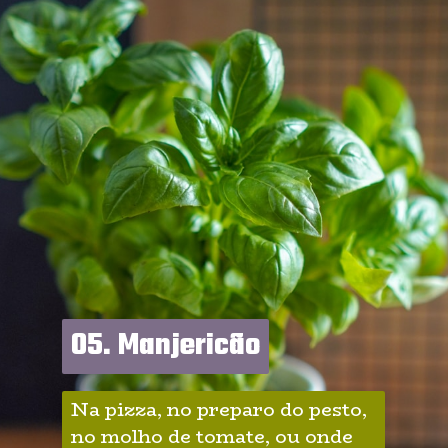
05. Manjericão
05. Manjericão
Na pizza, no preparo do pesto, 
no molho de tomate, ou onde 