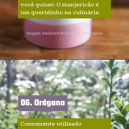
você quiser. O manjericão é 
um queridinho na culinária.
Imagem: Karolina Kotodziejczak via Unsplash
06. Orégano
06. Orégano
Comumente utilizado 