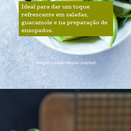
Ideal para dar um toque 
refrescante em saladas, 
guacamole e na preparação de 
ensopados.
Imagem: Lindsay Moe via Unsplash