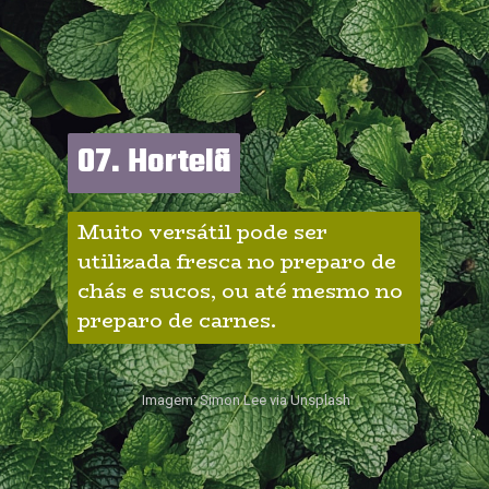
07. Hortelã
07. Hortelã
Muito versátil pode ser 
utilizada fresca no preparo de 
chás e sucos, ou até mesmo no 
preparo de carnes.
Imagem: Simon Lee via Unsplash