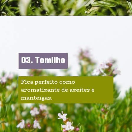
03. Tomilho
03. Tomilho
Fica perfeito como 
aromatizante de azeites e 
manteigas.