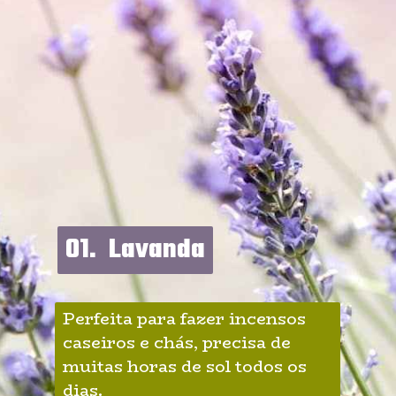
01.  Lavanda
01.  Lavanda
Perfeita para fazer incensos 
caseiros e chás, precisa de 
muitas horas de sol todos os 
dias.