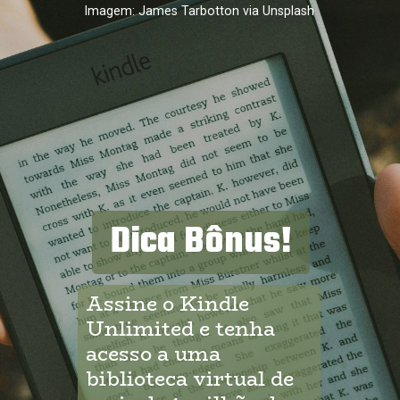
Imagem: James Tarbotton via Unsplash
Dica Bônus!
Assine o Kindle 
Unlimited e tenha 
acesso a uma 
biblioteca virtual de 