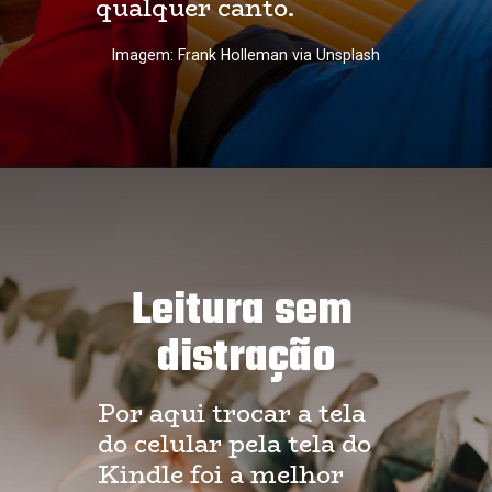
qualquer canto.
Imagem: Frank Holleman via Unsplash
Leitura sem 
distração
Por aqui trocar a tela 
do celular pela tela do 
Kindle foi a melhor 