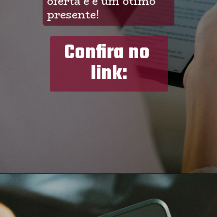
oferta e é um ótimo 
presente!
Confira no 
link:
Opening
https://amzn.to/3oYWzfS