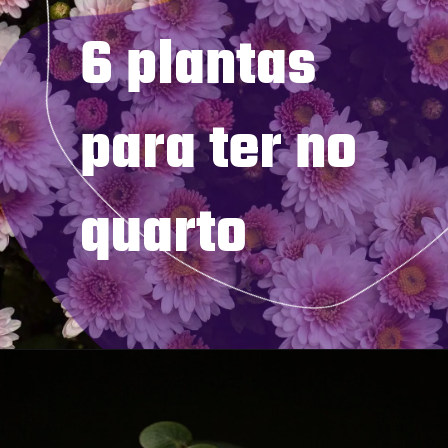
6 plantas 
para ter no 
quarto