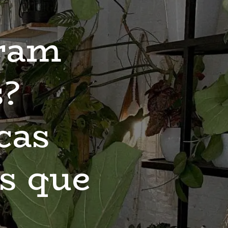
ram 
? 
as 
s que 