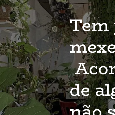
Tem 
mexer
 Aco
de al
não s