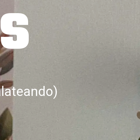
ts
lateando)