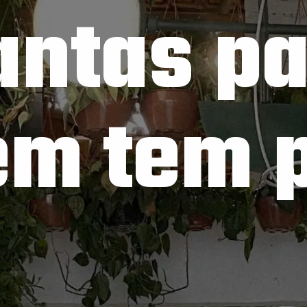
antas pa
m tem 