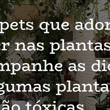
pets que ado
 nas plantas
mpanhe as dic
gumas planta
ão tóxicas.