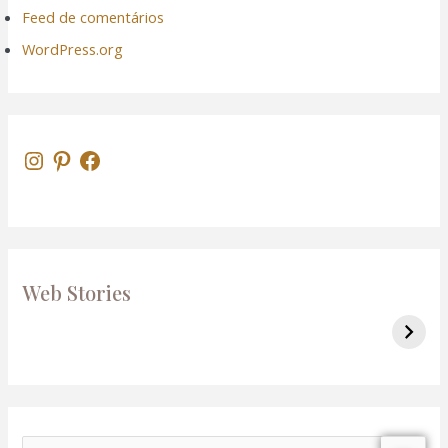
Feed de comentários
WordPress.org
Web Stories
Roteiro de 1 dia no Rio de Janeiro
7