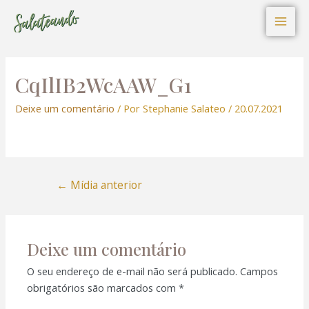
I
P
F
Ir
Navegação
Mai
n
i
a
s
n
c
para
de
t
t
e
Men
o
Post
a
e
b
g
r
o
conteúdo
r
e
o
a
s
k
CqIlIB2WcAAW_G1
m
t
Deixe um comentário
/ Por
Stephanie Salateo
/
20.07.2021
←
Mídia anterior
Deixe um comentário
O seu endereço de e-mail não será publicado.
Campos
obrigatórios são marcados com
*