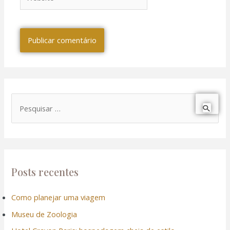
P
e
s
q
u
Posts recentes
i
Como planejar uma viagem
s
Museu de Zoologia
a
r