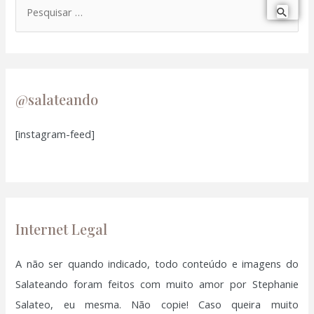
P
e
s
q
u
@salateando
i
[instagram-feed]
s
a
r
p
o
Internet Legal
r
:
A não ser quando indicado, todo conteúdo e imagens do
Salateando foram feitos com muito amor por Stephanie
Salateo, eu mesma. Não copie! Caso queira muito