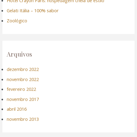
Hotel Crayon Paris: hospedagem cheia de estilo
p
Gelati Itália – 100% sabor
o
Zoológico
r
:
Arquivos
dezembro 2022
novembro 2022
fevereiro 2022
novembro 2017
abril 2016
novembro 2013