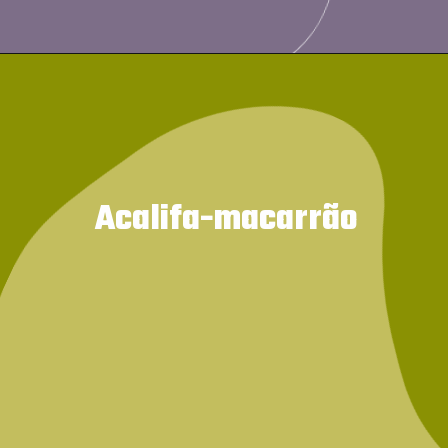
Acalifa-macarrão