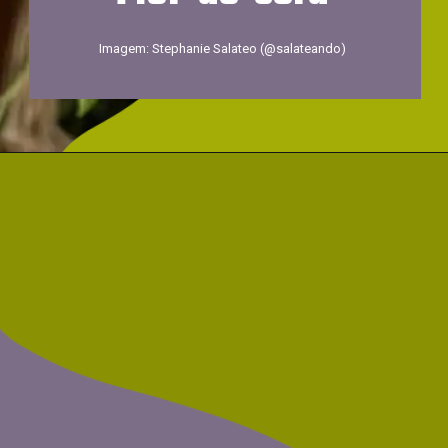
Imagem: Stephanie Salateo (@salateando)