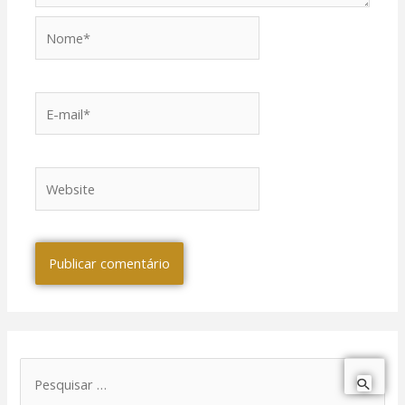
Nome*
E-
mail*
Website
P