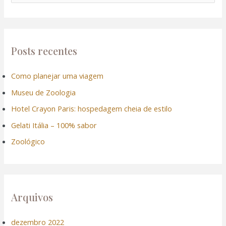
e
s
q
u
Posts recentes
i
Como planejar uma viagem
s
Museu de Zoologia
a
r
Hotel Crayon Paris: hospedagem cheia de estilo
p
Gelati Itália – 100% sabor
o
Zoológico
r
:
Arquivos
dezembro 2022