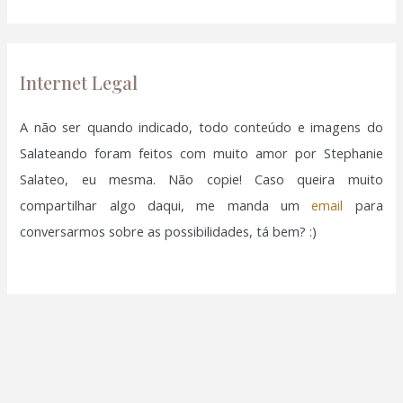
r
p
o
Internet Legal
r
:
A não ser quando indicado, todo conteúdo e imagens do
Salateando foram feitos com muito amor por Stephanie
Salateo, eu mesma. Não copie! Caso queira muito
compartilhar algo daqui, me manda um
email
para
conversarmos sobre as possibilidades, tá bem? :)