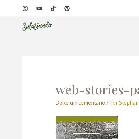
Ir
Navegação
para
de
o
Post
conteúdo
web-stories-p
Deixe um comentário
/ Por
Stephan