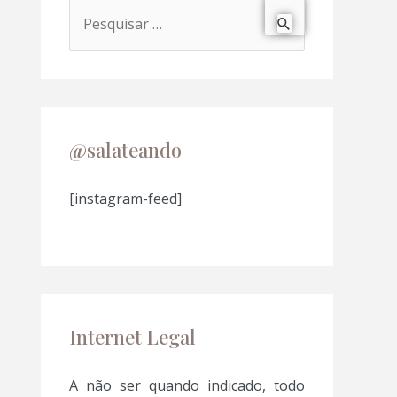
P
e
s
q
u
@salateando
i
s
[instagram-feed]
a
r
p
o
Internet Legal
r
:
A não ser quando indicado, todo