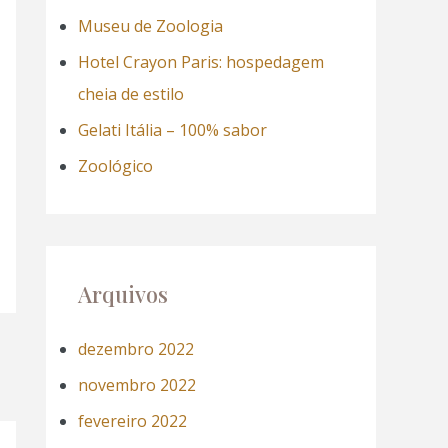
a
Museu de Zoologia
r
Hotel Crayon Paris: hospedagem
p
cheia de estilo
o
Gelati Itália – 100% sabor
r
Zoológico
:
Arquivos
dezembro 2022
novembro 2022
fevereiro 2022